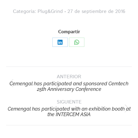
Categoría:
Plug&Grind
27 de septiembre de 2016
Compartir
Share
Share
on
on
LinkedIn
WhatsApp
Navegación
ANTERIOR
entre
Cemengal has participated and sponsored Cemtech
publicaciones
Publicación
25th Anniversary Conference
anterior:
SIGUIENTE
Cemengal has participated with an exhibition booth at
Publicación
the INTERCEM ASIA
siguiente: