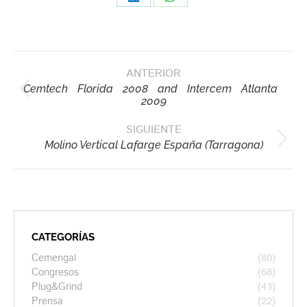
Share
Share
on
on
LinkedIn
WhatsApp
Navegación
ANTERIOR
entre
Cemtech Florida 2008 and Intercem Atlanta
publicaciones
Publicación
2009
anterior:
SIGUIENTE
Publicación
Molino Vertical Lafarge España (Tarragona)
siguiente:
CATEGORÍAS
Cemengal
(80)
Congresos
(68)
Plug&Grind
(43)
Prensa
(22)