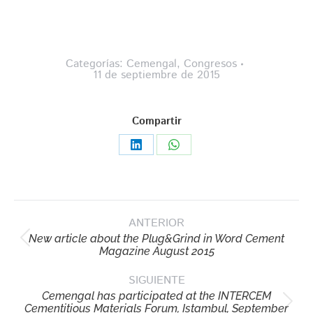
Categorías:
Cemengal
,
Congresos
11 de septiembre de 2015
Compartir
Share
Share
on
on
LinkedIn
WhatsApp
Navegación
ANTERIOR
entre
New article about the Plug&Grind in Word Cement
publicaciones
Publicación
Magazine August 2015
anterior:
SIGUIENTE
Cemengal has participated at the INTERCEM
Publicación
Cementitious Materials Forum, Istambul, September