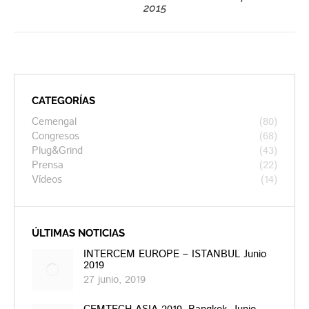
siguiente:
2015
CATEGORÍAS
Cemengal
(80)
Congresos
(68)
Plug&Grind
(43)
Prensa
(22)
Vídeos
(14)
ÚLTIMAS NOTICIAS
INTERCEM EUROPE – ISTANBUL Junio
2019
27 junio, 2019